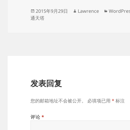
发
作
分
2015年9月29日
Lawrence
WordPre
布
者
类
通天塔
于
发表回复
您的邮箱地址不会被公开。
必填项已用
*
标注
评论
*