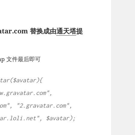
atar.com 替换成由
通天塔
提
php 文件最后即可
tar($avatar){
w.gravatar.com",
om", "2.gravatar.com",
ar.loli.net", $avatar);