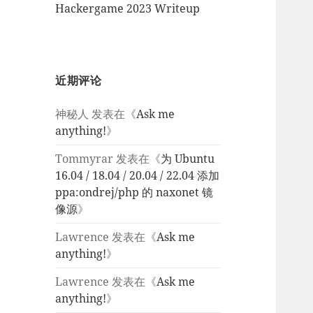
Hackergame 2023 Writeup
近期评论
神秘人
发表在《
Ask me
anything!
》
Tommyrar
发表在《
为 Ubuntu
16.04 / 18.04 / 20.04 / 22.04 添加
ppa:ondrej/php 的 naxonet 镜
像源
》
Lawrence
发表在《
Ask me
anything!
》
Lawrence
发表在《
Ask me
anything!
》