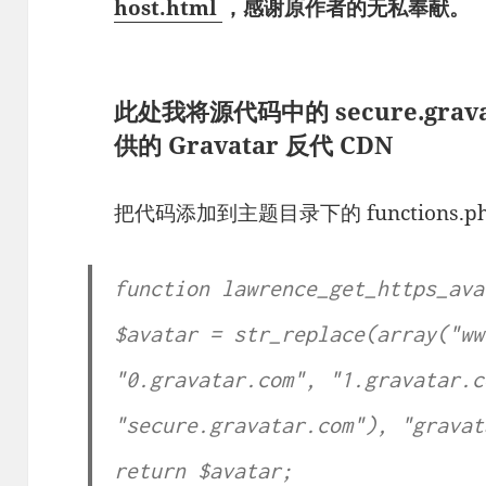
host.html
，感谢原作者的无私奉献。
此处我将源代码中的 secure.grav
供的 Gravatar 反代 CDN
把代码添加到主题目录下的 functions.
function lawrence_get_https_ava
$avatar = str_replace(array("ww
"0.gravatar.com", "1.gravatar.c
"secure.gravatar.com"), "gravat
return $avatar;