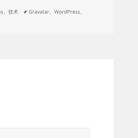
标
ss
、
技术
Gravatar
、
WordPress
、
签