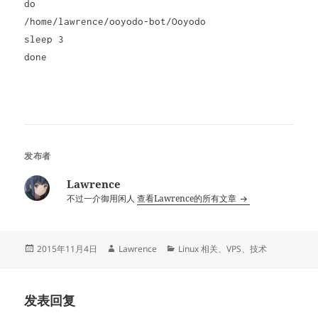
do
/home/lawrence/ooyodo-bot/Ooyodo
sleep 3
done
发布者
Lawrence
不过一介御用闲人
查看Lawrence的所有文章
发
作
分
2015年11月4日
Lawrence
Linux 相关
、
VPS
、
技术
布
者
类
于
发表回复