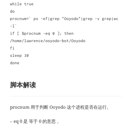
while true
do
procnum=` ps -ef|grep "Ooyodo"|grep -v grep|wc
-l`
if [ $procnum -eq 0 ]; then
/home/lawrence/ooyodo-bot/Ooyodo
fi
sleep 30
done
脚本解读
procnum 用于判断 Ooyodo 这个进程是否在运行。
– eq 0 是 等于 0 的意思 。