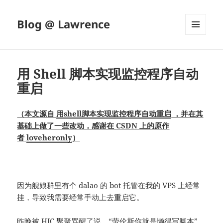
Blog @ Lawrence
菜单和
挂件
用 Shell 脚本实现监控程序自动
重启
（本文源自
用shell脚本实现监控程序自动重启
，并在其
基础上做了一些改动，感谢在 CSDN 上的原作
者
loveheronly
）
因为舰娘群里有个 dalao 的 bot 托管在我的 VPS 上经常
挂，导致我需要经常手动上去重启它。
昨晚被 HJC 聚聚骂醒了说，“劳伦斯你就是懒得写脚本”，