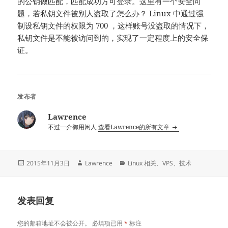
的公钥做匹配，匹配成功方可登录。这里有一个安全问
题，若私钥文件被别人盗取了怎么办？ Linux 中通过强
制设私钥文件的权限为 700 ，这样账号没盗取的情况下，
私钥文件是不能被访问到的，实现了一定程度上的安全保
证。
发布者
Lawrence
不过一介御用闲人
查看Lawrence的所有文章
发
作
分
2015年11月3日
Lawrence
Linux 相关
、
VPS
、
技术
布
者
类
于
发表回复
您的邮箱地址不会被公开。
必填项已用
*
标注