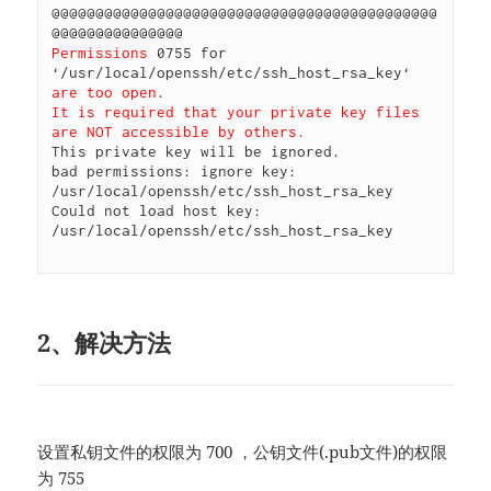
@@@@@@@@@@@@@@@@@@@@@@@@@@@@@@@@@@@@@@@@@@@@
Permissions
 0755 for 
‘/usr/local/openssh/etc/ssh_host_rsa_key‘ 
are too open
It is required that your private key files 
are NOT accessible by others.
This private key will be ignored.

bad permissions: ignore key: 
/usr/local/openssh/etc/ssh_host_rsa_key

Could not load host key: 
/usr/local/openssh/etc/ssh_host_rsa_key

2、解决方法
设置私钥文件的权限为 700 ，公钥文件(.pub文件)的权限
为 755