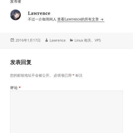
发布者
Lawrence
不过一介御用闲人
查看Lawrence的所有文章
发
作
分
2016年1月17日
Lawrence
Linux 相关
、
VPS
布
者
类
于
发表回复
您的邮箱地址不会被公开。
必填项已用
*
标注
评论
*