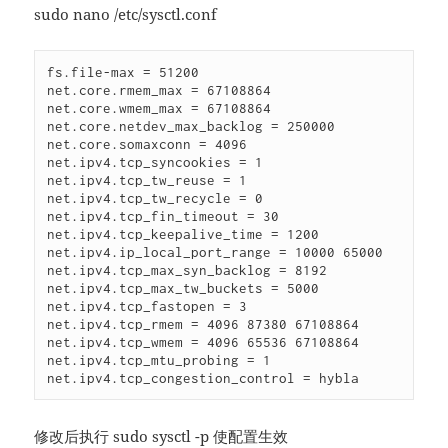
sudo nano /etc/sysctl.conf
fs.file-max = 51200

net.core.rmem_max = 67108864

net.core.wmem_max = 67108864

net.core.netdev_max_backlog = 250000

net.core.somaxconn = 4096

net.ipv4.tcp_syncookies = 1

net.ipv4.tcp_tw_reuse = 1

net.ipv4.tcp_tw_recycle = 0

net.ipv4.tcp_fin_timeout = 30

net.ipv4.tcp_keepalive_time = 1200

net.ipv4.ip_local_port_range = 10000 65000

net.ipv4.tcp_max_syn_backlog = 8192

net.ipv4.tcp_max_tw_buckets = 5000

net.ipv4.tcp_fastopen = 3

net.ipv4.tcp_rmem = 4096 87380 67108864

net.ipv4.tcp_wmem = 4096 65536 67108864

net.ipv4.tcp_mtu_probing = 1

net.ipv4.tcp_congestion_control = hybla
修改后执行 sudo sysctl -p 使配置生效