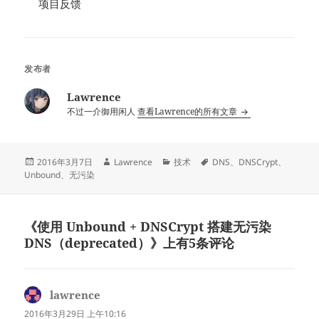
项目反馈
发布者
Lawrence
不过一介御用闲人
查看Lawrence的所有文章
发
作
分
标
2016年3月7日
Lawrence
技术
DNS
、
DNSCrypt
、
布
者
类
签
Unbound
、
无污染
于
《使用 Unbound + DNSCrypt 搭建无污染
DNS（deprecated）》上有5条评论
lawrence
说
道：
2016年3月29日 上午10:16