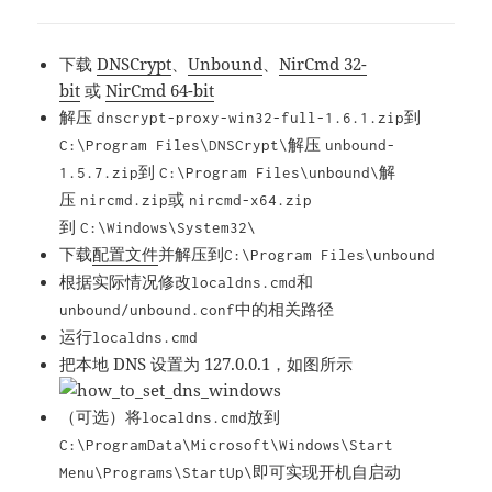
下载
DNSCrypt
、
Unbound
、
NirCmd 32-
bit
或
NirCmd 64-bit
解压
到
dnscrypt-proxy-win32-full-1.6.1.zip
解压
C:\Program Files\DNSCrypt\
unbound-
到
解
1.5.7.zip
C:\Program Files\unbound\
压
或
nircmd.zip
nircmd-x64.zip
到
C:\Windows\System32\
下载
配置文件
并解压到
C:\Program Files\unbound
根据实际情况修改
和
localdns.cmd
中的相关路径
unbound/unbound.conf
运行
localdns.cmd
把本地 DNS 设置为 127.0.0.1，如图所示
（可选）将
放到
localdns.cmd
C:\ProgramData\Microsoft\Windows\Start
即可实现开机自启动
Menu\Programs\StartUp\