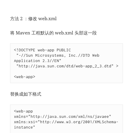
方法 2 ：修改 web.xml
将 Maven 工程默认的 web.xml 头部这一段
<!DOCTYPE web-app PUBLIC

 "-//Sun Microsystems, Inc.//DTD Web 
Application 2.3//EN"

 "http://java.sun.com/dtd/web-app_2_3.dtd" >

<web-app>
替换成如下格式
<web-app 
xmlns="http://java.sun.com/xml/ns/javaee" 
xmlns:xsi="http://www.w3.org/2001/XMLSchema-
instance"
