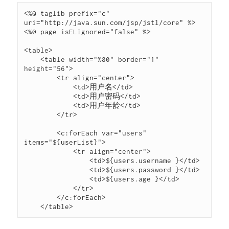
<%@ taglib prefix="c" 
uri="http://java.sun.com/jsp/jstl/core" %>

<%@ page isELIgnored="false" %>

<table>

    <table width="%80" border="1" 
height="56">

        <tr align="center">

            <td>用户名</td>

            <td>用户密码</td>

            <td>用户年龄</td>

        </tr>

        <c:forEach var="users" 
items="${userList}">

            <tr align="center">

                <td>${users.username }</td>

                <td>${users.password }</td>

                <td>${users.age }</td>

            </tr>

        </c:forEach>

    </table>