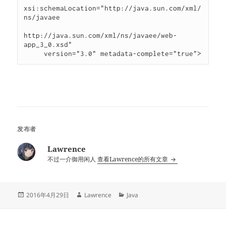
xsi:schemaLocation="http://java.sun.com/xml/
ns/javaee

http://java.sun.com/xml/ns/javaee/web-
app_3_0.xsd"

     version="3.0" metadata-complete="true">
发布者
Lawrence
不过一介御用闲人
查看Lawrence的所有文章
发
作
分
2016年4月29日
Lawrence
Java
布
者
类
于