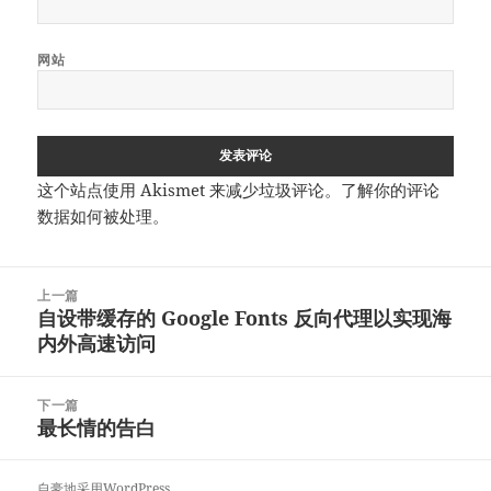
网站
这个站点使用 Akismet 来减少垃圾评论。
了解你的评论
数据如何被处理
。
文
上一篇
章
自设带缓存的 Google Fonts 反向代理以实现海
上
导
内外高速访问
篇
航
文
章：
下一篇
最长情的告白
下
篇
文
自豪地采用WordPress