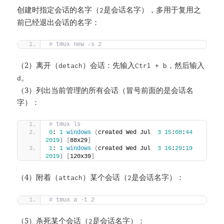
创建时指定会话的名字（
是会话名字），多用于复用之
2
前已经退出会话的名字：
# tmux new -s 2  
（2）离开（
）会话：先输入
，然后输入
detach
Ctrl + b
。
d
（3）列出当前管理的所有会话（冒号前面的是会话名
字）：
# tmux ls
0
: 
1
windows
(
created Wed Jul  
3
15
:
08
:
44
2019
)
[
88x29
]
1
: 
1
windows
(
created Wed Jul  
3
16
:
29
:
19
2019
)
[
120x39
]
（4）附着（
）某个会话（
是会话名字）：
attach
2
# tmux a -t 2
（5）杀死某个会话（
是会话名字）：
2