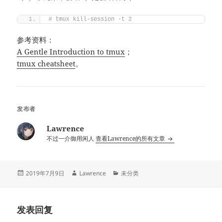
# tmux kill-session -t 2
参考资料：
A Gentle Introduction to tmux
；
tmux cheatsheet
。
发布者
Lawrence
不过一介御用闲人
查看Lawrence的所有文章
发
作
分
2019年7月9日
Lawrence
未分类
布
者
类
于
发表回复