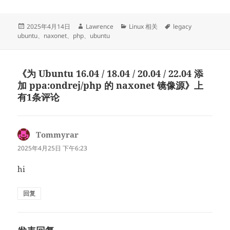
发
作
分
标
2025年4月14日
Lawrence
Linux 相关
legacy
布
者
类
签
ubuntu
、
naxonet
、
php
、
ubuntu
于
《为 Ubuntu 16.04 / 18.04 / 20.04 / 22.04 添
加 ppa:ondrej/php 的 naxonet 镜像源》上
有1条评论
Tommyrar
说
道：
2025年4月25日 下午6:23
hi
回复