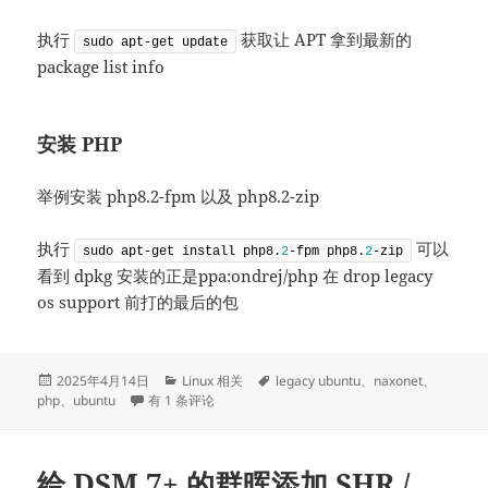
执行
获取让 APT 拿到最新的
sudo apt-get update
package list info
安装 PHP
举例安装 php8.2-fpm 以及 php8.2-zip
执行
可以
sudo apt-get install php8.
2
-fpm php8.
2
-zip
看到 dpkg 安装的正是ppa:ondrej/php 在 drop legacy
os support 前打的最后的包
发
分
标
2025年4月14日
Linux 相关
legacy ubuntu
、
naxonet
、
布
为 Ubuntu 16.04 / 18.04 / 20.04 / 22.04 添加 ppa:ondr
类
签
php
、
ubuntu
有 1 条评论
于
给 DSM 7+ 的群晖添加 SHR /