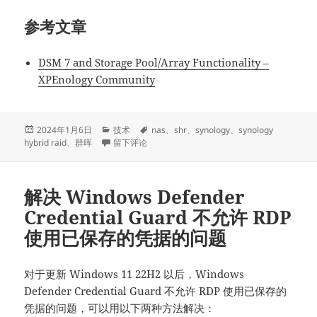
参考文章
DSM 7 and Storage Pool/Array Functionality –
XPEnology Community
发
分
标
2024年1月6日
技术
nas
、
shr
、
synology
、
synology
布
类
于给 DSM 7+ 的群晖添加 SHR / SHR-2 支持
签
hybrid raid
、
群晖
留下评论
于
解决 Windows Defender
Credential Guard 不允许 RDP
使用已保存的凭据的问题
对于更新 Windows 11 22H2 以后，Windows
Defender Credential Guard 不允许 RDP 使用已保存的
凭据的问题，可以用以下两种方法解决：