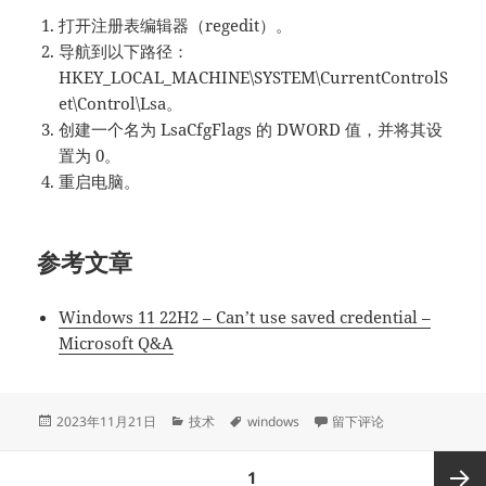
打开注册表编辑器（regedit）。
导航到以下路径：
HKEY_LOCAL_MACHINE\SYSTEM\CurrentControlS
et\Control\Lsa。
创建一个名为 LsaCfgFlags 的 DWORD 值，并将其设
置为 0。
重启电脑。
参考文章
Windows 11 22H2 – Can’t use saved credential –
Microsoft Q&A
发
分
标
于解决 Windows Defend
2023年11月21日
技术
windows
留下评论
布
类
签
于
文
页
1