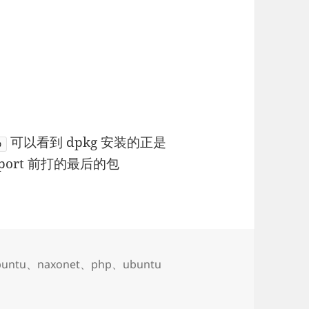
可以看到 dpkg 安装的正是
p
 support 前打的最后的包
buntu
、
naxonet
、
php
、
ubuntu
添加 ppa:ondrej/php 的 naxonet 镜像源