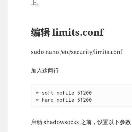
上。
编辑 limits.conf
sudo nano /etc/security/limits.
conf
加入这两行
* soft nofile 51200

* hard nofile 51200
启动 shadowsocks 之前，设置以下参