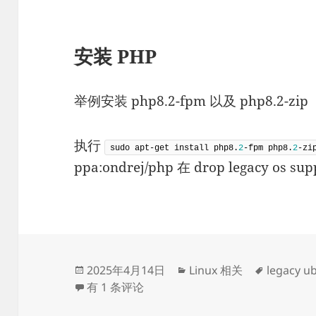
安装 PHP
举例安装 php8.2-fpm 以及 php8.2-zip
执行
sudo apt-get install php8.
2
-fpm php8.
2
-zi
ppa:ondrej/php 在 drop legacy os
发
分
标
2025年4月14日
Linux 相关
legacy u
布
为 Ubuntu 16.04 / 18.04 / 20.04 / 22.04 
类
签
有 1 条评论
于