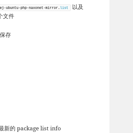
以及
ej-ubuntu-php-naxonet-mirror.
list
个文件
保存
 package list info