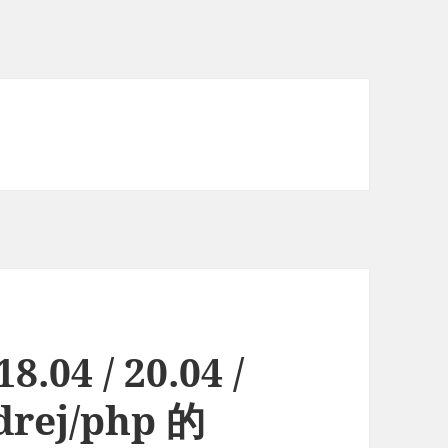
8.04 / 20.04 /
drej/php 的