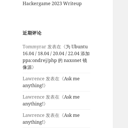
Hackergame 2023 Writeup
近期评论
Tommyrar
发表在《
为 Ubuntu
16.04 / 18.04 / 20.04 / 22.04 添加
ppa:ondrej/php 的 naxonet 镜
像源
》
Lawrence
发表在《
Ask me
anything!
》
Lawrence
发表在《
Ask me
anything!
》
Lawrence
发表在《
Ask me
anything!
》