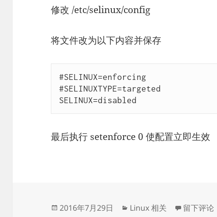
修改 /etc/selinux/config
将文件改为以下内容并保存
#SELINUX=enforcing

#SELINUXTYPE=targeted

SELINUX=disabled
最后执行 setenforce 0 使配置立即生效
发
分
于禁用 SEL
2016年7月29日
Linux 相关
留下评论