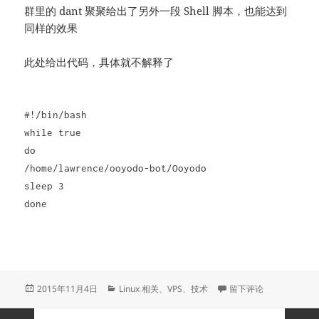
群里的 dant 聚聚给出了另外一段 Shell 脚本，也能达到
同样的效果
此处给出代码，具体就不解释了
#!/bin/bash
while true
do
/home/lawrence/ooyodo-bot/Ooyodo
sleep 3
done
发
分
于用 Shell 脚本实现
2015年11月4日
Linux 相关
、
VPS
、
技术
留下评论
布
类
于
文