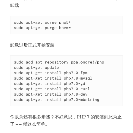
卸载
sudo apt-get purge php5*

sudo apt-get purge hhvm*
卸载过后正式开始安装
sudo add-apt-repository ppa:ondrej/php

sudo apt-get update

sudo apt-get install php7.0-fpm

sudo apt-get install php7.0-mysql

sudo apt-get install php7.0-gd

sudo apt-get install php7.0-curl

sudo apt-get install php7.0-dev

sudo apt-get install php7.0-mbstring
你以为还有很多步骤？不好意思，PHP 7 的安装到此为止
了 – – 就这么简单。