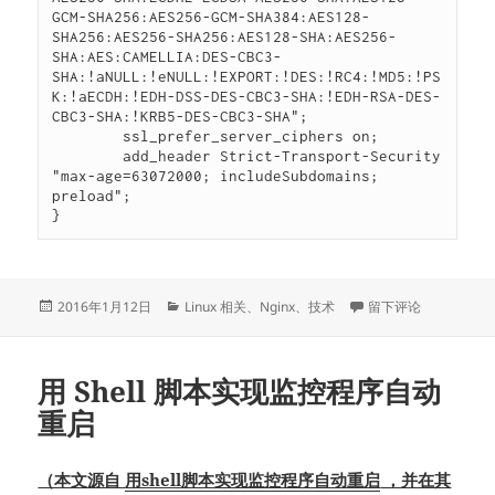
GCM-SHA256:AES256-GCM-SHA384:AES128-
SHA256:AES256-SHA256:AES128-SHA:AES256-
SHA:AES:CAMELLIA:DES-CBC3-
SHA:!aNULL:!eNULL:!EXPORT:!DES:!RC4:!MD5:!PS
K:!aECDH:!EDH-DSS-DES-CBC3-SHA:!EDH-RSA-DES-
CBC3-SHA:!KRB5-DES-CBC3-SHA";

        ssl_prefer_server_ciphers on;

        add_header Strict-Transport-Security 
"max-age=63072000; includeSubdomains; 
preload";

}
发
分
于一份 HTTPS A+ 评
2016年1月12日
Linux 相关
、
Nginx
、
技术
留下评论
布
类
于
用 Shell 脚本实现监控程序自动
重启
（本文源自
用shell脚本实现监控程序自动重启
，并在其