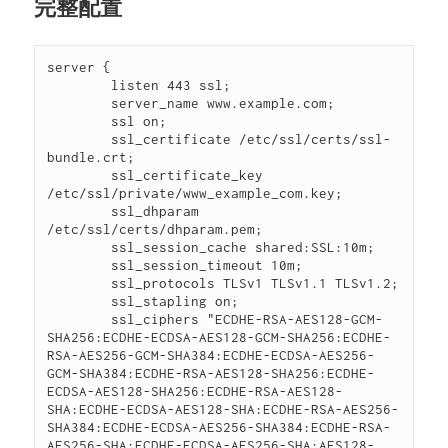
完整配置
server {

        listen 443 ssl;

        server_name www.example.com;

        ssl on;

        ssl_certificate /etc/ssl/certs/ssl-
bundle.crt;

        ssl_certificate_key 
/etc/ssl/private/www_example_com.key;

        ssl_dhparam 
/etc/ssl/certs/dhparam.pem;

        ssl_session_cache shared:SSL:10m;

        ssl_session_timeout 10m;

        ssl_protocols TLSv1 TLSv1.1 TLSv1.2;

        ssl_stapling on;

        ssl_ciphers "ECDHE-RSA-AES128-GCM-
SHA256:ECDHE-ECDSA-AES128-GCM-SHA256:ECDHE-
RSA-AES256-GCM-SHA384:ECDHE-ECDSA-AES256-
GCM-SHA384:ECDHE-RSA-AES128-SHA256:ECDHE-
ECDSA-AES128-SHA256:ECDHE-RSA-AES128-
SHA:ECDHE-ECDSA-AES128-SHA:ECDHE-RSA-AES256-
SHA384:ECDHE-ECDSA-AES256-SHA384:ECDHE-RSA-
AES256-SHA:ECDHE-ECDSA-AES256-SHA:AES128-