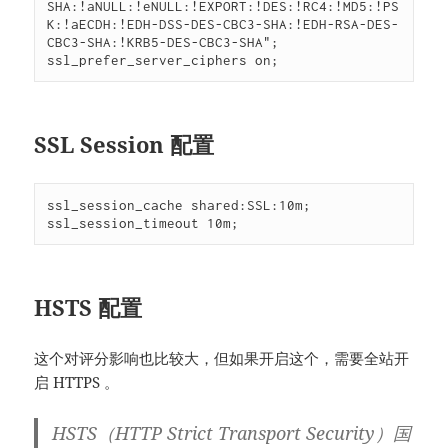
SHA:!aNULL:!eNULL:!EXPORT:!DES:!RC4:!MD5:!PS
K:!aECDH:!EDH-DSS-DES-CBC3-SHA:!EDH-RSA-DES-
CBC3-SHA:!KRB5-DES-CBC3-SHA";

ssl_prefer_server_ciphers on;
SSL Session 配置
ssl_session_cache shared:SSL:10m;

ssl_session_timeout 10m;
HSTS 配置
这个对评分影响也比较大，但如果开启这个，需要全站开
启 HTTPS 。
HSTS（HTTP Strict Transport Security）国