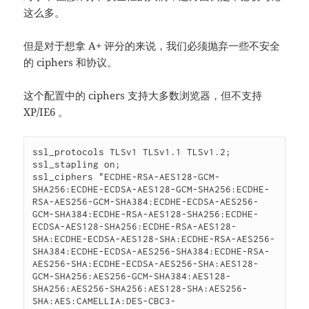
这么多。
但是对于想拿 A+ 评分的来说，我们必须抛弃一些不安全
的 ciphers 和协议。
这个配置中的 ciphers 支持大多数浏览器，但不支持
XP/IE6 。
ssl_protocols TLSv1 TLSv1.1 TLSv1.2;

ssl_stapling on;

ssl_ciphers "ECDHE-RSA-AES128-GCM-
SHA256:ECDHE-ECDSA-AES128-GCM-SHA256:ECDHE-
RSA-AES256-GCM-SHA384:ECDHE-ECDSA-AES256-
GCM-SHA384:ECDHE-RSA-AES128-SHA256:ECDHE-
ECDSA-AES128-SHA256:ECDHE-RSA-AES128-
SHA:ECDHE-ECDSA-AES128-SHA:ECDHE-RSA-AES256-
SHA384:ECDHE-ECDSA-AES256-SHA384:ECDHE-RSA-
AES256-SHA:ECDHE-ECDSA-AES256-SHA:AES128-
GCM-SHA256:AES256-GCM-SHA384:AES128-
SHA256:AES256-SHA256:AES128-SHA:AES256-
SHA:AES:CAMELLIA:DES-CBC3-