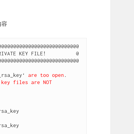
内容
@@@@@@@@@@@@@@@@@@@@@@@@@@

IVATE KEY FILE!          @

_rsa_key‘ 
are too open
key files are NOT 


sa_key

sa_key
