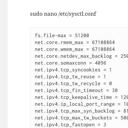
sudo nano /etc/sysctl.conf
fs.file-max = 51200

net.core.rmem_max = 67108864

net.core.wmem_max = 67108864

net.core.netdev_max_backlog = 250
net.core.somaxconn = 4096

net.ipv4.tcp_syncookies = 1

net.ipv4.tcp_tw_reuse = 1

net.ipv4.tcp_tw_recycle = 0

net.ipv4.tcp_fin_timeout = 30

net.ipv4.tcp_keepalive_time = 120
net.ipv4.ip_local_port_range = 10
net.ipv4.tcp_max_syn_backlog = 81
net.ipv4.tcp_max_tw_buckets = 500
net.ipv4.tcp_fastopen = 3
