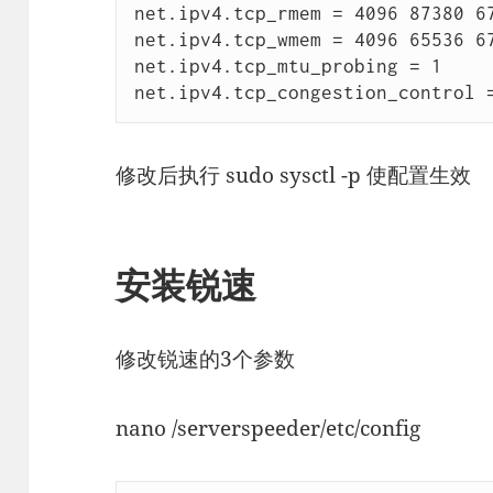
net.ipv4.tcp_rmem = 4096 87380 67
net.ipv4.tcp_wmem = 4096 65536 67
net.ipv4.tcp_mtu_probing = 1

net.ipv4.tcp_congestion_control 
修改后执行 sudo sysctl -p 使配置生效
安装锐速
修改锐速的3个参数
nano /serverspeeder/etc/config