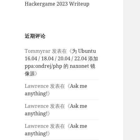
Hackergame 2023 Writeup
近期评论
Tommyrar
发表在《
为 Ubuntu
16.04 / 18.04 / 20.04 / 22.04 添加
ppa:ondrej/php 的 naxonet 镜
像源
》
Lawrence
发表在《
Ask me
anything!
》
Lawrence
发表在《
Ask me
anything!
》
Lawrence
发表在《
Ask me
anything!
》