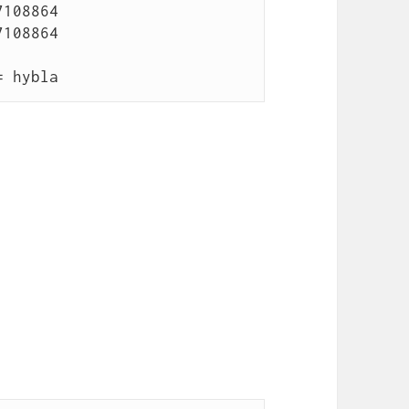
108864

108864

= hybla