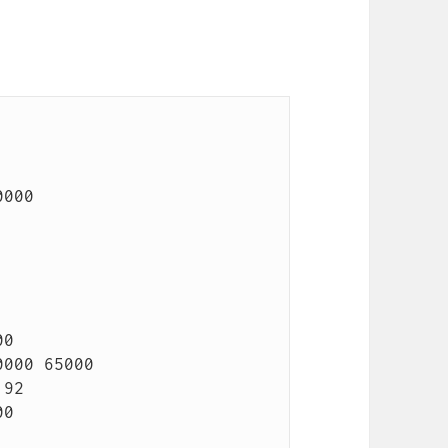
000

0

000 65000

92

0
