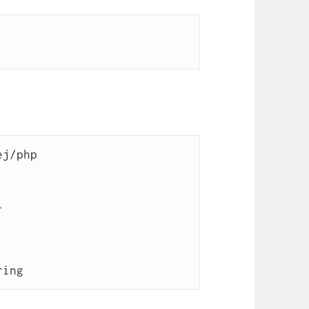
j/php



ring