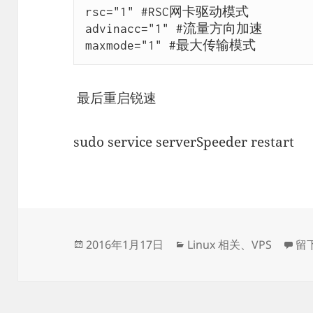
rsc="1" #RSC网卡驱动模式 

advinacc="1" #流量方向加速 

maxmode="1" #最大传输模式
最后重启锐速
sudo service
serverSpeeder
restart
发
分
于优
2016年1月17日
Linux 相关
、
VPS
留
布
类
于