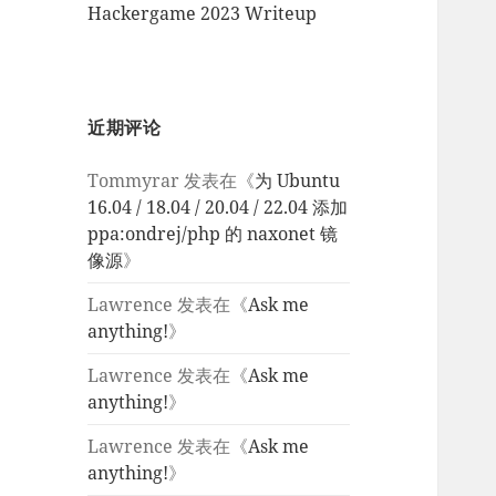
Hackergame 2023 Writeup
近期评论
Tommyrar
发表在《
为 Ubuntu
16.04 / 18.04 / 20.04 / 22.04 添加
ppa:ondrej/php 的 naxonet 镜
像源
》
Lawrence
发表在《
Ask me
anything!
》
Lawrence
发表在《
Ask me
anything!
》
Lawrence
发表在《
Ask me
anything!
》