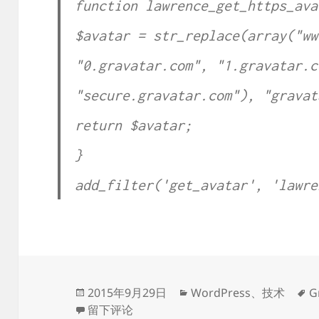
function lawrence_get_https_ava
$avatar = str_replace(array("ww
"0.gravatar.com", "1.gravatar.c
"secure.gravatar.com"), "gravat
return $avatar;
}
add_filter('get_avatar', 'lawre
发
分
2015年9月29日
WordPress
、
技术
G
布
于替换 WordPress 默认的 Gravatar 服务器
类
留下评论