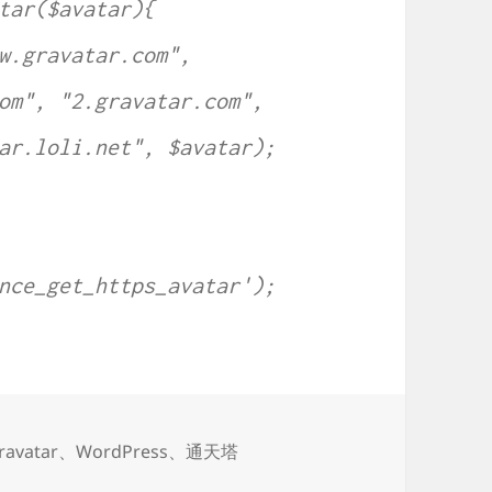
tar($avatar){
w.gravatar.com",
om", "2.gravatar.com",
ar.loli.net", $avatar);
nce_get_https_avatar');
标
ravatar
、
WordPress
、
通天塔
地址
签