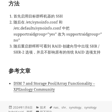
方法
首先启用目标群晖机器的 SSH
随后在 /etc/synoinfo.conf 和
/etc.defaults/synoinfo.conf 中把
supportraidgroup=”yes” 改为 supportraidgroup=”
no”
随后重启群晖即可看到 RAID 创建向导中出现 SHR /
SHR-2 选项，并且不影响原有的传统 RAID 选项支持
参考文章
DSM 7 and Storage Pool/Array Functionality –
XPEnology Community
发
分
标
2024年1月6日
技术
nas
、
shr
、
synology
、
synology
布
类
于给 DSM 7+ 的群晖添加 SHR / SHR-2 支持
签
hybrid raid
、
群晖
留下评论